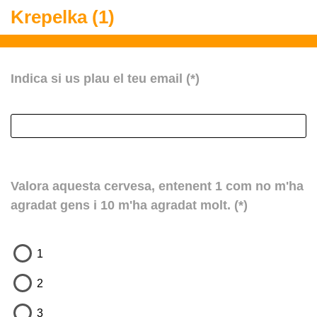
Krepelka (1)
Indica si us plau el teu email
(*)
Valora aquesta cervesa, entenent 1 com no m'ha
agradat gens i 10 m'ha agradat molt.
(*)
1
2
3