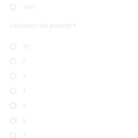
radio_button_unchecked
10(+)
Valoración del ponente
*
Valoración del ponente
radio_button_unchecked
1(-)
radio_button_unchecked
2
radio_button_unchecked
3
radio_button_unchecked
4
radio_button_unchecked
5
radio_button_unchecked
6
radio_button_unchecked
7