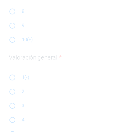
radio_button_unchecked
8
radio_button_unchecked
9
radio_button_unchecked
10(+)
Valoración general
*
Valoración general
radio_button_unchecked
1(-)
radio_button_unchecked
2
radio_button_unchecked
3
radio_button_unchecked
4