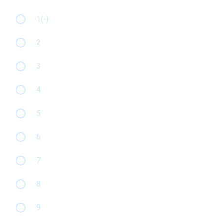
radio_button_unchecked
1(-)
radio_button_unchecked
2
radio_button_unchecked
3
radio_button_unchecked
4
radio_button_unchecked
5
radio_button_unchecked
6
radio_button_unchecked
7
radio_button_unchecked
8
radio_button_unchecked
9