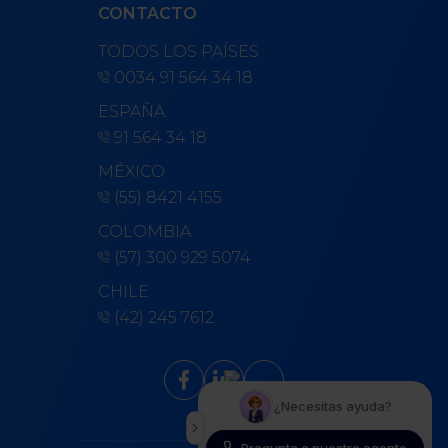
CONTACTO
TODOS LOS PAÍSES
0034 91 564 34 18
ESPAÑA
91 564 34 18
MÉXICO
(55) 8421 4155
COLOMBIA
(57) 300 929 5074
CHILE
(42) 245 7612
keyboard_arrow_up