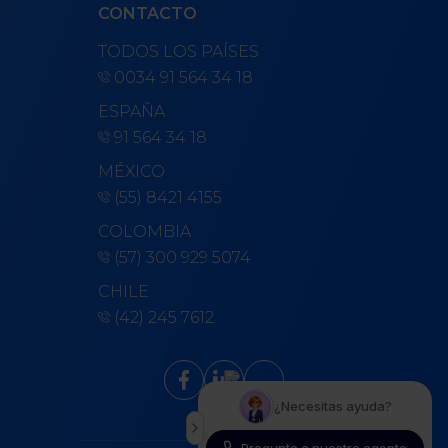
CONTACTO
TODOS LOS PAÍSES
0034 91 564 34 18
ESPAÑA
91 564 34 18
MÉXICO
(55) 8421 4155
COLOMBIA
(57) 300 929 5074
CHILE
(42) 245 7612
keyboard_arrow_up