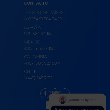
CONTACTO
TODOS LOS PAÍSES
0034 91 564 34 18
ESPAÑA
91 564 34 18
MÉXICO
(55) 8421 4155
COLOMBIA
(57) 300 929 5074
CHILE
(42) 245 7612
keyboard_arrow_up