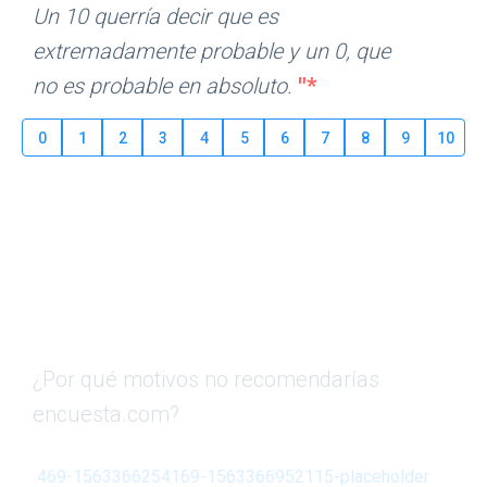
Un 10 querría decir que es
extremadamente probable y un 0, que
no es probable en absoluto.
"*
0
1
2
3
4
5
6
7
8
9
10
¿Por qué motivos no recomendarías
encuesta.com?