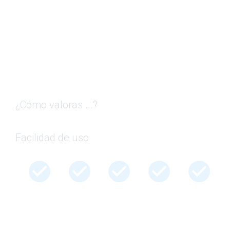
¿Cómo valoras ...?
Facilidad de uso
check_circle
check_circle
check_circle
check_circle
check_circle