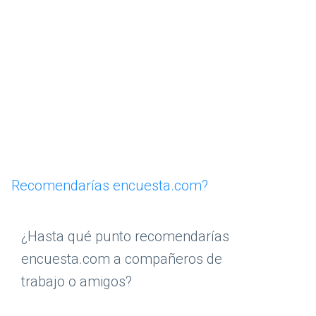
skip_to_main_content
skip_to_navigation
Página 1 de 1: Recomendarías
Recomendarías encuesta.com?
¿Hasta qué punto recomendarías
encuesta.com a compañeros de
trabajo o amigos?