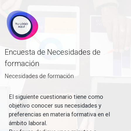
skip_to_main_content
skip_to_navigation
Encuesta de Necesidades de
formación
Necesidades de formación
El
El siguiente cuestionario tiene como
objetivo conocer sus necesidades y
siguiente
preferencias en materia formativa
en el
cuestionario
ámbito laboral.
tiene