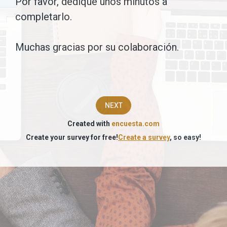
Por favor, dedique unos minutos a
como
completarlo.
objetivo
Muchas gracias por su colaboración.
conocer
sus
necesidades
y
NEXT
preferencias
Created with
encuesta.com
Create your survey for free!
Create a survey
, so easy!
en
materia
formativa
en
el