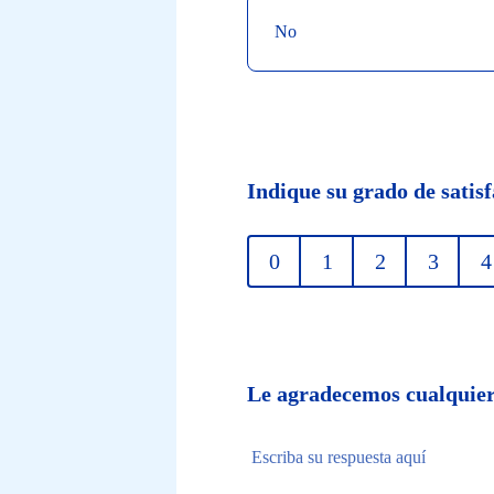
No
Indique su grado de satis
0
1
2
3
4
Le agradecemos cualquier