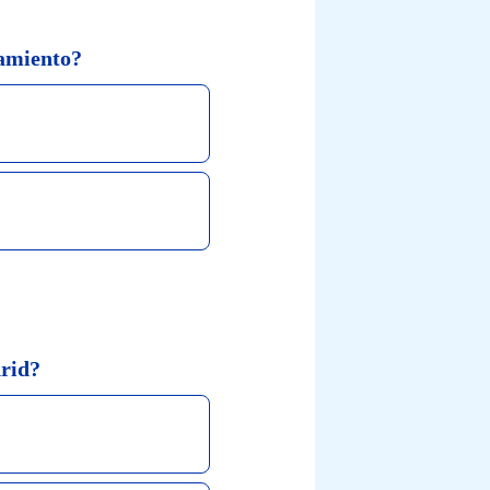
tamiento?
drid?