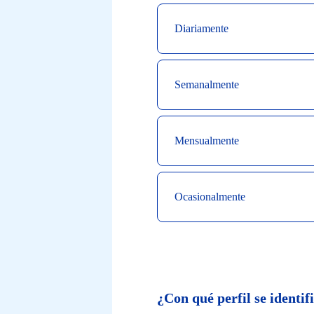
de
una
Diariamente
encuesta
rápida
Semanalmente
y
totalmente
Mensualmente
anónima.
¡Gracias
Ocasionalmente
por
su
participación!
¿Con qué perfil se identif