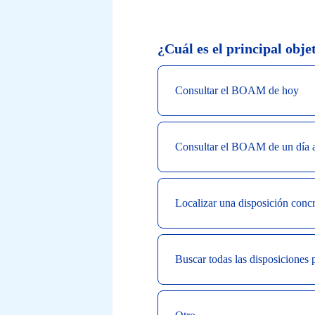
Gestión
del
¿Cuál es el
principal
obje
Boletín
Oficial
Consultar el BOAM de hoy
del
Ayuntamiento
Consultar el BOAM de un día a
de
Madrid
nos
Localizar una disposición conc
gustaría
conocer
Buscar todas las disposiciones 
su
opinión