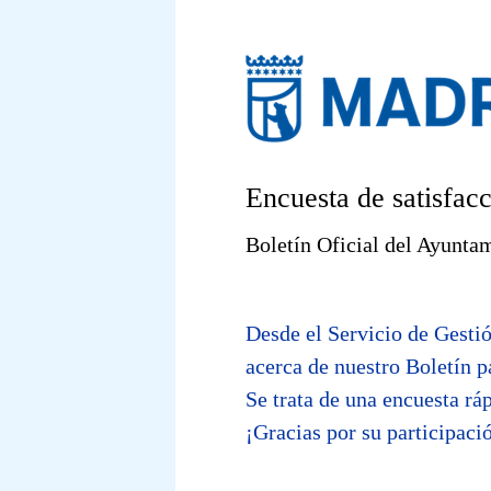
Saltar al contenido principal
Saltar a los botones de navegación
Encuesta de satisfac
Boletín Oficial del Ayunta
Desde
Desde el Servicio de Gesti
acerca de nuestro Boletín p
el
Se trata de una encuesta rá
Servicio
¡Gracias por su participaci
de