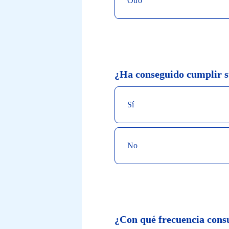
Otro
acerca
de
nuestro
Boletín
¿Ha conseguido cumplir s
para
ayudarnos
Sí
a
mejorar
No
el
servicio
prestado.Se
trata
¿Con qué frecuencia consu