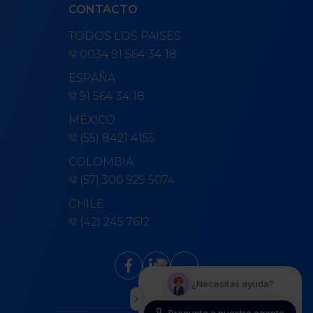
CONTACTO
TODOS LOS PAÍSES
0034 91 564 34 18
ESPAÑA
91 564 34 18
MÉXICO
(55) 8421 4155
COLOMBIA
(57) 300 929 5074
CHILE
(42) 245 7612
keyboard_arrow_up