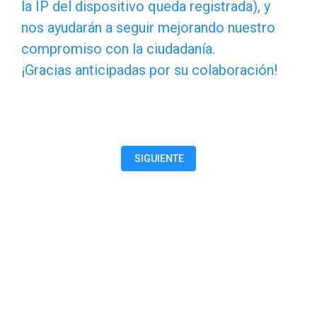
el
la IP del dispositivo queda registrada), y
nos ayudarán a seguir mejorando nuestro
estudio
compromiso con la ciudadanía.
promovido
¡Gracias anticipadas por su colaboración!
por
la
Hemeroteca
Municipal
SIGUIENTE
entre
quienes
utilizaron
este
servicio.
No