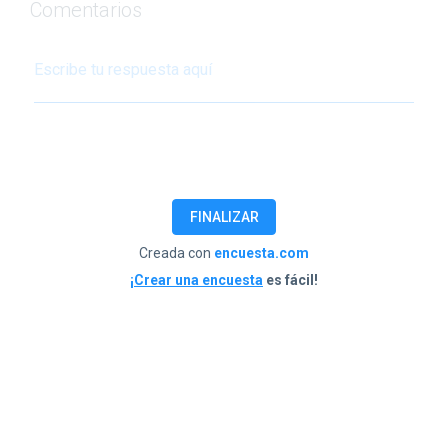
Comentarios
FINALIZAR
Creada con
encuesta.com
¡Crear una encuesta
es fácil!
Nombres y Apellidos