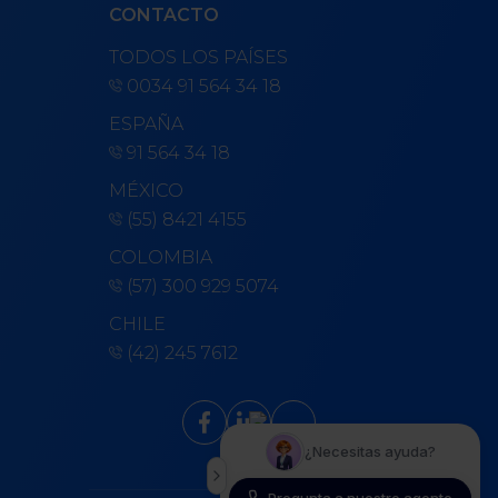
CONTACTO
TODOS LOS PAÍSES
0034 91 564 34 18
ESPAÑA
91 564 34 18
MÉXICO
(55) 8421 4155
COLOMBIA
(57) 300 929 5074
CHILE
(42) 245 7612
keyboard_arrow_up