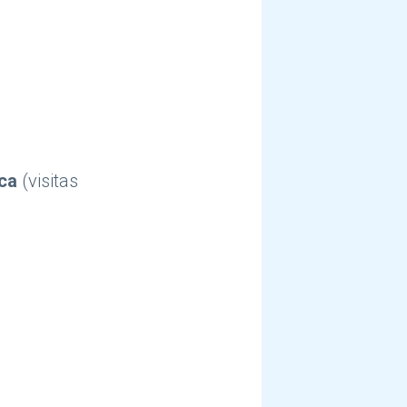
ica
(visitas
iciones, conferencias, talleres, presentaciones, etc.)?