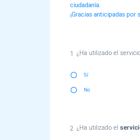
participar
ciudadanía.
en
¡Gracias anticipadas por 
el
estudio
promovido
¿Ha utilizado el servici
1
por
¿Ha utilizado el servicio de r
la
radio_button_unchecked
Sí
Biblioteca
radio_button_unchecked
No
Histórica
Municipal
de
Madrid
¿Ha utilizado el
servic
2
entre
¿Ha utilizado el servicio de repr