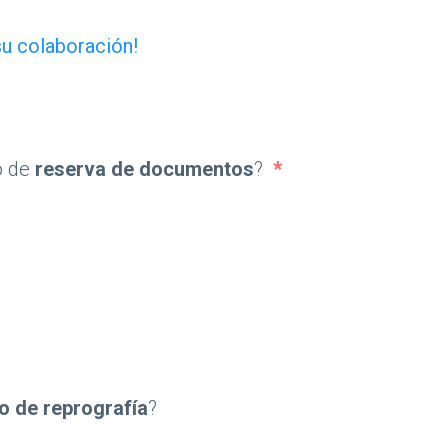
su colaboración!
o de
reserva de documentos
?
*
eserva de documentos?&nbsp;
io de reprografía
?
ografía?