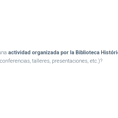
guna
actividad organizada por la Biblioteca Histór
conferencias, talleres, presentaciones, etc.)?
dad organizada por la Biblioteca Histórica (visitas guiadas, expos