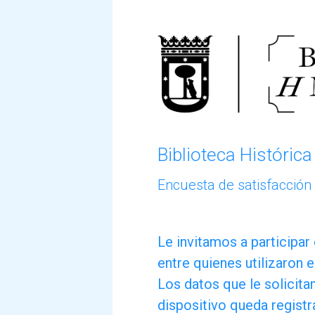
Saltar al contenido principal
Saltar a los botones de navegación
Biblioteca Histórica
Encuesta de satisfacción
Le
Le invitamos a participar
entre quienes utilizaron 
invitamos
Los datos que le solicita
a
dispositivo queda regist