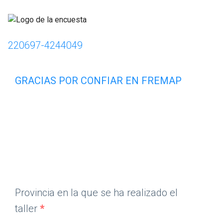
Saltar al contenido principal
Saltar a los botones de navegación
Página 1 de 1: 220697-424404
220697-4244049
GRACIAS
GRACIAS POR CONFIAR EN FREMAP
POR
CONFIAR
EN
FREMAP
Provincia en la que se ha realizado el
taller
*