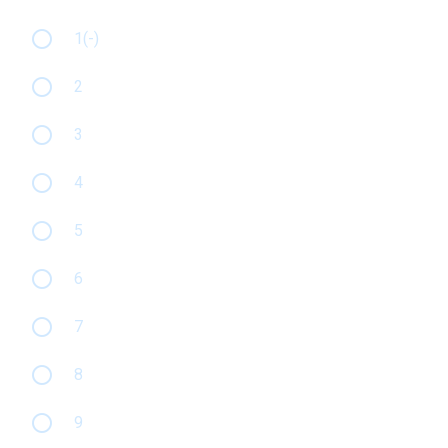
radio_button_unchecked
1(-)
radio_button_unchecked
2
radio_button_unchecked
3
radio_button_unchecked
4
radio_button_unchecked
5
radio_button_unchecked
6
radio_button_unchecked
7
radio_button_unchecked
8
radio_button_unchecked
9