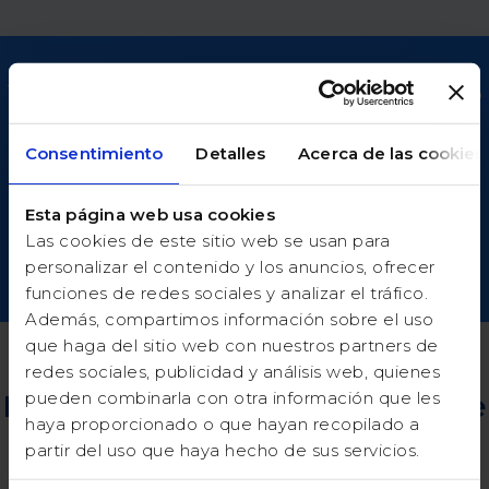
Te atendemos en cualquier momento que lo
necesites con un
soporte 100% en español
Consentimiento
Detalles
Acerca de las cookies
Esta página web usa cookies
SOPORTE
Las cookies de este sitio web se usan para
personalizar el contenido y los anuncios, ofrecer
funciones de redes sociales y analizar el tráfico.
Además, compartimos información sobre el uso
que haga del sitio web con nuestros partners de
redes sociales, publicidad y análisis web, quienes
pueden combinarla con otra información que les
Pon en marcha tu encuesta de
haya proporcionado o que hayan recopilado a
forma
sencilla y profesional
partir del uso que haya hecho de sus servicios.