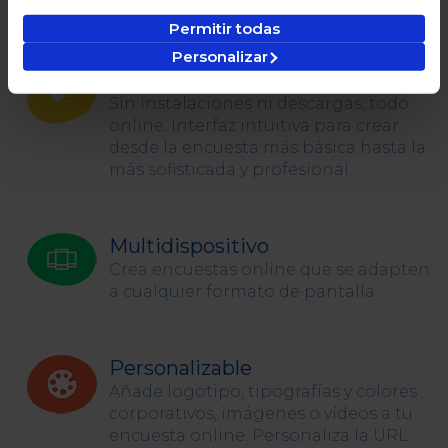
Permitir todas
Personalizar
Fácil
Sin instalaciones ni descargas, todo
online. Interfaz intuitiva para crear
desde la encuesta más básica hasta la
más sofisticada y profesional.
Multidispositivo
Crea encuestas online que se adapten
a cualquier formato de pantalla.
Personalizable
Añade logotipo, tipografías y colores
corporativos, imágenes o vídeos a tu
encuesta online. Personaliza la URL