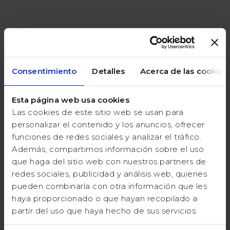
Consentimiento
Detalles
Acerca de las cookies
Requisitos para
Esta página web usa cookies
beneficiarse del
Las cookies de este sitio web se usan para
descuento:
personalizar el contenido y los anuncios, ofrecer
funciones de redes sociales y analizar el tráfico.
1
Que acredite ser una institución
Además, compartimos información sobre el uso
académica o una ONG
que haga del sitio web con nuestros partners de
2
Que el titular de la cuenta Encuesta.com
redes sociales, publicidad y análisis web, quienes
se registre bajo una dirección de correo
pueden combinarla con otra información que les
electrónico institucional ligado a la
haya proporcionado o que hayan recopilado a
entidad que solicita el descuento
partir del uso que haya hecho de sus servicios.
Consultar descuentos