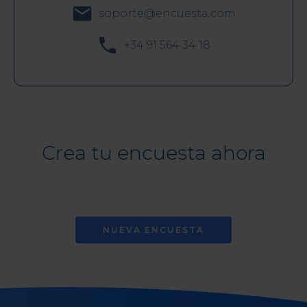
email
soporte@encuesta.com
phone
+34 91 564 34 18
Crea tu encuesta ahora
NUEVA ENCUESTA