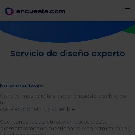
menu
Servicio de diseño experto
No sólo software
Construimos para ti la mejor encuesta posible, por
un
coste adicional muy accesible.
Cuéntanos tus objetivos y en pocos días te
presentaremos un cuestionario bien estructurado y