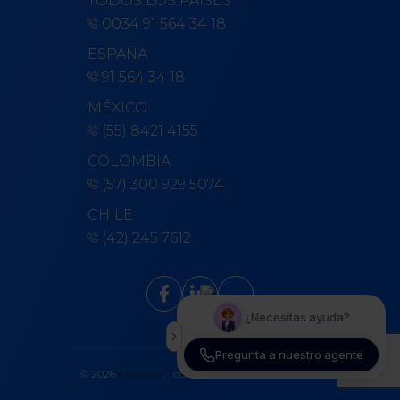
TODOS LOS PAÍSES
0034 91 564 34 18
ESPAÑA
91 564 34 18
MÉXICO
(55) 8421 4155
COLOMBIA
(57) 300 929 5074
CHILE
(42) 245 7612
©
2026
Webtools
. Todos los derechos reservados.