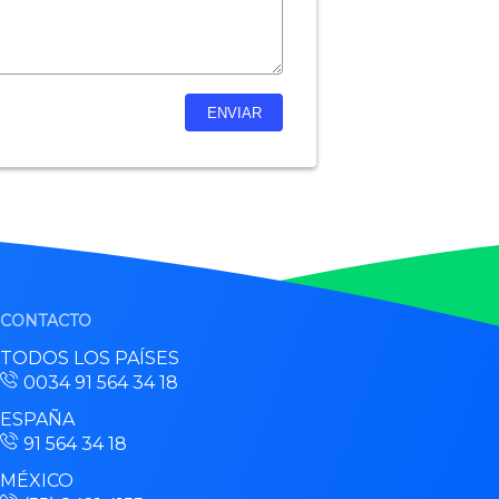
CONTACTO
TODOS LOS PAÍSES
0034 91 564 34 18
ESPAÑA
91 564 34 18
MÉXICO