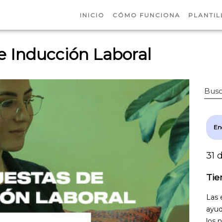
INICIO
CÓMO FUNCIONA
PLANTIL
e Inducción Laboral
Busc
En
31 
Tie
Las 
ayud
los 