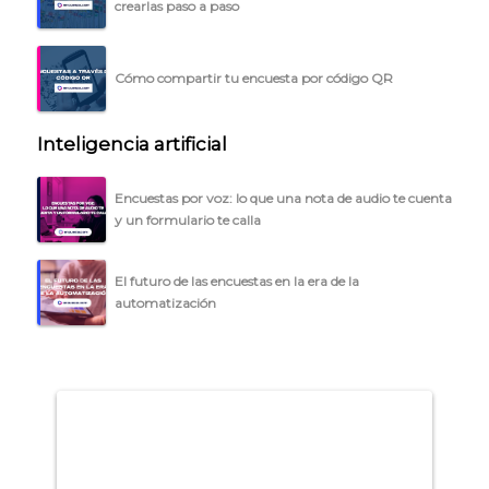
crearlas paso a paso
Cómo compartir tu encuesta por código QR
Inteligencia artificial
Encuestas por voz: lo que una nota de audio te cuenta
y un formulario te calla
Explorar categorías:
El futuro de las encuestas en la era de la
automatización
- Artículos destacados
- Consejos para tu encuesta
- Encuesta.com
- Encuestas de NPS
- Encuestas de recursos humanos