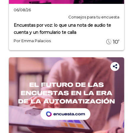
06/08/26
INICIO
Consejos para tu encuesta
CÓMO FUNCIONA
Encuestas por voz: lo que una nota de audio te
cuenta y un formulario te calla
PLANTILLAS
Por Emma Palacios
10’
PRECIOS
BLOG
ACCEDER →