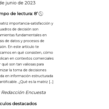
de junio de 2023
mpo de lectura:
8’
atriz importancia-satisfacción y
cuadros de decisión son
amientas fundamentales en
isis de datos y procesos de
sión. En este artículo te
icamos en qué consisten, cómo
plican en contextos comerciales
r qué son tan valiosas para
mizar la toma de decisiones
da en información estructurada
antificable. ¿Qué es la matriz […]
 Redacción Encuesta
ículos destacados