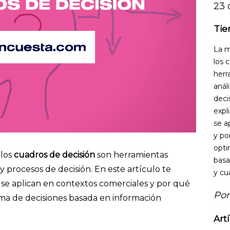
23 
Tie
La m
los 
herr
anál
deci
expl
se a
y po
opti
 los
cuadros de decisión
son herramientas
basa
y procesos de decisión. En este artículo te
y cu
se aplican en contextos comerciales y por qué
Por
toma de decisiones basada en información
Art