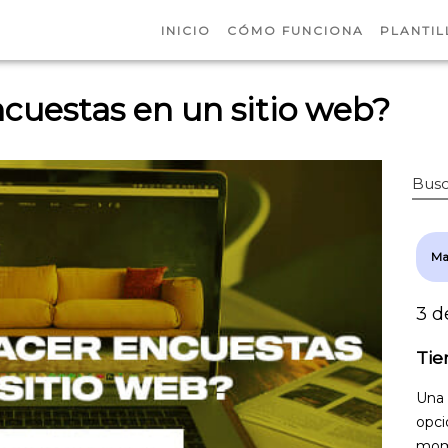
INICIO
CÓMO FUNCIONA
PLANTIL
cuestas en un sitio web?
Busc
Ma
3 d
Tie
Una 
opci
mome