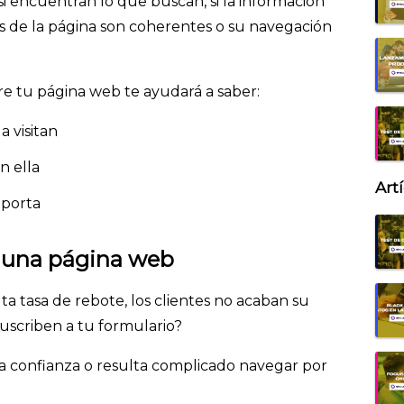
 si encuentran lo que buscan, si la información
nes de la página son coherentes o su navegación
e tu página web te ayudará a saber:
a visitan
n ella
Art
 aporta
r una página web
a tasa de rebote, los clientes no acaban su
uscriben a tu formulario?
a confianza o resulta complicado navegar por