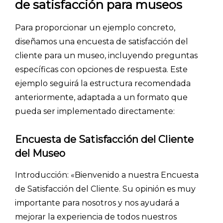
de satisfacción para museos
- Artículos destacados
Para proporcionar un ejemplo concreto,
- Consejos para tu encuesta
diseñamos una encuesta de satisfacción del
- Encuesta.com
cliente para un museo, incluyendo preguntas
- Encuestas de NPS
específicas con opciones de respuesta. Este
ejemplo seguirá la estructura recomendada
- Encuestas de recursos humanos
anteriormente, adaptada a un formato que
- Encuestas de satisfacción de cliente
pueda ser implementado directamente:
- Inteligencia artificial
- Investigación de mercados
Encuesta de Satisfacción del Cliente
del Museo
- Marketing y encuestas
Introducción: «Bienvenido a nuestra Encuesta
de Satisfacción del Cliente. Su opinión es muy
importante para nosotros y nos ayudará a
mejorar la experiencia de todos nuestros