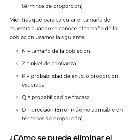
términos de proporción)
Mientras que para calcular el tamaño de
muestra cuando se conoce el tamaño de la
población usamos la siguiente:
N = tamaño de la población
Z = nivel de confianza
P = probabilidad de éxito, o proporción
esperada
Q = probabilidad de fracaso
Explorar categorías:
D = precisión (Error máximo admisible en
- Artículos destacados
términos de proporción).
- Consejos para tu encuesta
¿Cómo se puede eliminar el
- Encuesta.com