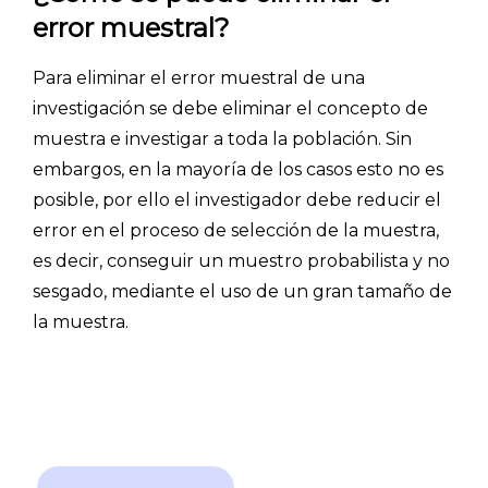
error muestral?
- Encuestas de NPS
- Encuestas de recursos humanos
Para eliminar el error muestral de una
- Encuestas de satisfacción de cliente
investigación se debe eliminar el concepto de
- Inteligencia artificial
muestra e investigar a toda la población. Sin
embargos, en la mayoría de los casos esto no es
- Investigación de mercados
posible, por ello el investigador debe reducir el
- Marketing y encuestas
error en el proceso de selección de la muestra,
es decir, conseguir un muestro probabilista y no
sesgado, mediante el uso de un gran tamaño de
la muestra.