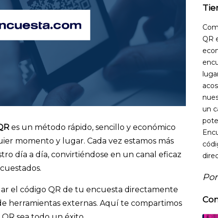
Tie
Comp
QR e
econ
encu
luga
acos
nues
un c
pote
 QR
es un método rápido, sencillo y económico
Encu
uier momento y lugar. Cada vez estamos más
códi
tro día a día, convirtiéndose en un canal eficaz
dire
ncuestados.
Por
gar el código QR de tu encuesta directamente
Con
 de herramientas externas. Aquí te compartimos
 QR sea todo un éxito.