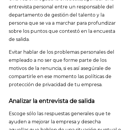
Explorar categorías:
entrevista personal entre un responsable del
- Artículos destacados
departamento de gestión del talento y la
persona que se va a marchar para profundizar
- Consejos para tu encuesta
sobre los puntos que contestó en la encuesta
- Encuesta.com
de salida.
- Encuestas de NPS
Evitar hablar de los problemas personales del
- Encuestas de recursos humanos
empleado a no ser que forme parte de los
- Encuestas de satisfacción de cliente
motivos de la renuncia, si es así asegúrale de
- Inteligencia artificial
compartirle en ese momento las políticas de
- Investigación de mercados
protección de privacidad de tu empresa.
- Marketing y encuestas
Analizar la entrevista de salida
Escoge sólo las respuestas generales que te
ayuden a mejorar la empresa y desecha
aquellas que hablen de una situación puntual o