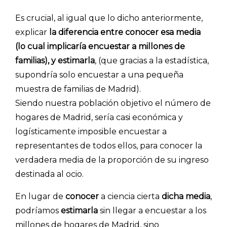
Es crucial, al igual que lo dicho anteriormente,
explicar
la diferencia entre conocer esa media
(lo cual implicaría encuestar a millones de
familias), y estimarla
, (que gracias a la estadística,
supondría solo encuestar a una pequeña
muestra de familias de Madrid).
Explorar categorías:
Siendo nuestra población objetivo el número de
hogares de Madrid, sería casi económica y
- Artículos destacados
logísticamente imposible encuestar a
- Consejos para tu encuesta
representantes de todos ellos, para conocer la
- Encuesta.com
verdadera media de la proporción de su ingreso
- Encuestas de NPS
destinada al ocio.
- Encuestas de recursos humanos
En lugar de
conocer
a ciencia cierta
dicha media
,
- Encuestas de satisfacción de cliente
podríamos
estimarla
sin llegar a encuestar a los
- Inteligencia artificial
millones de hogares de Madrid, sino