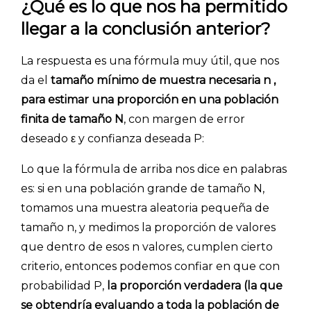
¿Qué es lo que nos ha permitido
INICIO
llegar a la conclusión anterior?
CÓMO FUNCIONA
La respuesta es una fórmula muy útil, que nos
PLANTILLAS
da el
tamaño mínimo de muestra necesaria n ,
PRECIOS
para estimar una proporción en una población
finita de tamaño N
, con margen de error
BLOG
deseado ε y confianza deseada P:
ACCEDER →
Lo que la fórmula de arriba nos dice en palabras
es: si en una población grande de tamaño N,
tomamos una muestra aleatoria pequeña de
tamaño n, y medimos la proporción de valores
que dentro de esos n valores, cumplen cierto
criterio, entonces podemos confiar en que con
probabilidad P,
la proporción verdadera (la que
se obtendría evaluando a toda la población de