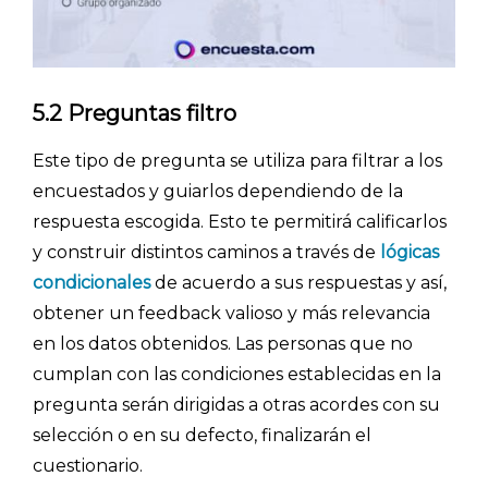
5.2
Preguntas filtro
Este tipo de pregunta se utiliza para filtrar a los
encuestados y guiarlos dependiendo de la
respuesta escogida. Esto te permitirá calificarlos
y construir distintos caminos a través de
lógicas
condicionales
de acuerdo a sus respuestas y así,
obtener un feedback valioso y más relevancia
en los datos obtenidos. Las personas que no
cumplan con las condiciones establecidas en la
pregunta serán dirigidas a otras acordes con su
selección o en su defecto, finalizarán el
cuestionario.