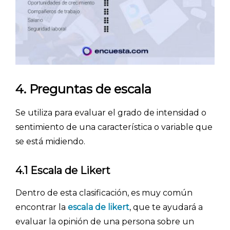
4.
Preguntas de escala
Se utiliza para evaluar el grado de intensidad o
sentimiento de una característica o variable que
se está midiendo.
4.1 Escala de Likert
Dentro de esta clasificación, es muy común
encontrar la
escala de likert
, que te ayudará a
evaluar la opinión de una persona sobre un
Explorar categorías: