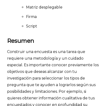
Matriz desplegable
Firma
Script
Resumen
Construir una encuesta es una tarea que
requiere una metodología y un cuidado
especial. Es importante conocer previamente los
objetivos que deseas alcanzar con tu
investigación para seleccionar los tipos de
pregunta que te ayuden a lograrlos según sus
posibilidades y limitaciones. Por ejemplo, si
quieres obtener información cualitativa de tus
encuestados y conocer en profundidad su