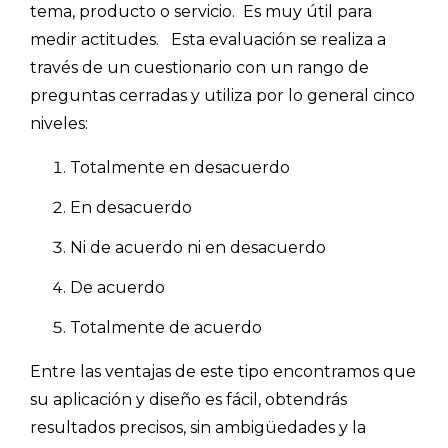
tema, producto o servicio. Es muy útil para
- Artículos destacados
medir actitudes. Esta evaluación se realiza a
- Consejos para tu encuesta
través de un cuestionario con un rango de
preguntas cerradas y utiliza por lo general cinco
- Encuesta.com
niveles:
- Encuestas de NPS
Totalmente en desacuerdo
- Encuestas de recursos humanos
- Encuestas de satisfacción de cliente
En desacuerdo
- Inteligencia artificial
Ni de acuerdo ni en desacuerdo
- Investigación de mercados
De acuerdo
- Marketing y encuestas
Totalmente de acuerdo
Entre las ventajas de este tipo encontramos que
su aplicación y diseño es fácil, obtendrás
resultados precisos, sin ambigüedades y la