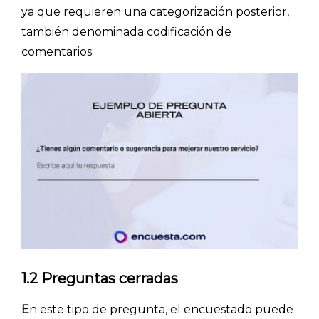
ya que requieren una categorización posterior,
también denominada codificación de
comentarios.
1.2
Preguntas cerradas
E
n este tipo de pregunta, el encuestado puede