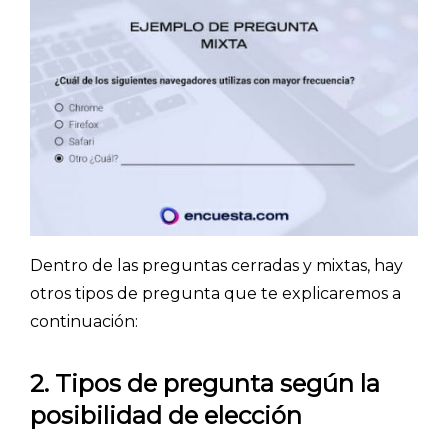
Dentro de las preguntas cerradas y mixtas, hay
otros tipos de pregunta que te explicaremos a
continuación:
2. Tipos de pregunta según la
posibilidad de elección