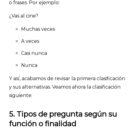
o frases. Por ejemplo:
¿Vas al cine?
Muchas veces
A veces
Casi nunca
Nunca
Y así, acabamos de revisar la primera clasificación
y sus alternativas. Veamos ahora la clasificación
siguiente:
5. Tipos de pregunta según su
función o finalidad