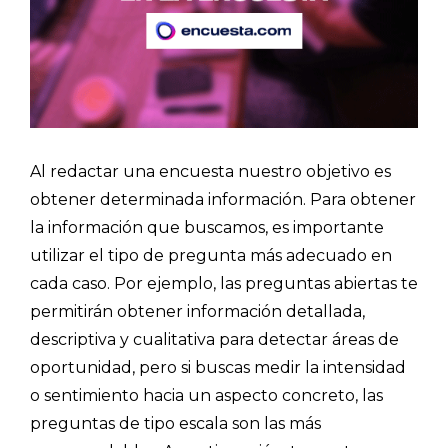
Al redactar una encuesta nuestro objetivo es
obtener determinada información. Para obtener
la información que buscamos, es importante
utilizar el tipo de pregunta más adecuado en
cada caso. Por ejemplo, las preguntas abiertas te
permitirán obtener información detallada,
descriptiva y cualitativa para detectar áreas de
oportunidad, pero si buscas medir la intensidad
o sentimiento hacia un aspecto concreto, las
preguntas de tipo escala son las más