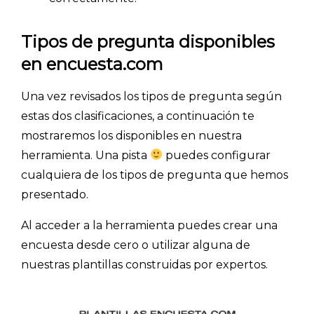
Tipos de pregunta disponibles
en encuesta.com
Una vez revisados los tipos de pregunta según
estas dos clasificaciones, a continuación te
mostraremos los disponibles en nuestra
herramienta. Una pista
puedes configurar
cualquiera de los tipos de pregunta que hemos
presentado.
Al acceder a la herramienta puedes crear una
encuesta desde cero o utilizar alguna de
nuestras plantillas construidas por expertos.