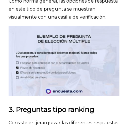
Como norma general, las opciones de respuesta
en este tipo de pregunta se muestran
visualmente con una casilla de verificación.
3.
Preguntas tipo ranking
Consiste en jerarquizar las diferentes respuestas