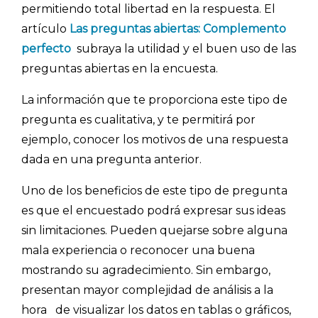
permitiendo total libertad en la respuesta. El
artículo
Las preguntas abiertas: Complemento
perfecto
subraya la utilidad y el buen uso de las
preguntas abiertas en la encuesta.
La información que te proporciona este tipo de
pregunta es cualitativa, y te permitirá por
ejemplo, conocer los motivos de una respuesta
dada en una pregunta anterior.
Uno de los beneficios de este tipo de pregunta
es que el encuestado podrá expresar sus ideas
sin limitaciones. Pueden quejarse sobre alguna
mala experiencia o reconocer una buena
mostrando su agradecimiento. Sin embargo,
presentan mayor complejidad de análisis a la
hora de visualizar los datos en tablas o gráficos,