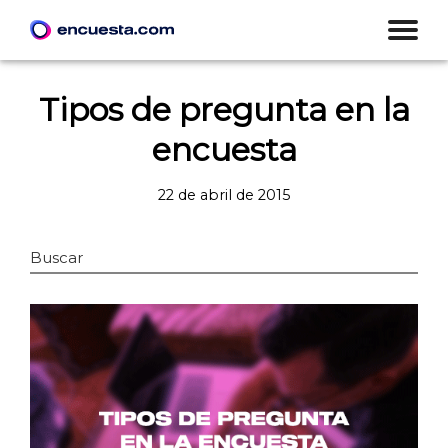
Tipos de pregunta en la
encuesta
22 de abril de 2015
Buscar