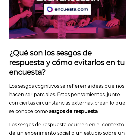
¿Qué son los sesgos de
respuesta y cómo evitarlos en tu
encuesta?
Los sesgos cognitivos se refieren a ideas que nos
hacen ser parciales. Estos pensamientos, junto
con ciertas circunstancias externas, crean lo que
se conoce como
sesgos de respuesta
.
Los sesgos de respuesta ocurren en el contexto
de un experimento social o un estudio sobre un