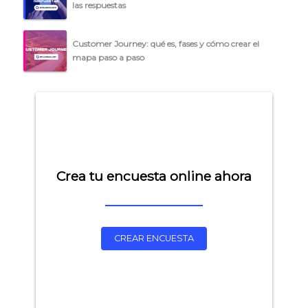
las respuestas
Customer Journey: qué es, fases y cómo crear el
mapa paso a paso
Crea tu encuesta online ahora
CREAR ENCUESTA