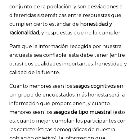
conjunto de la población, y son desviaciones o
diferencias sistemáticas entre respuestas que
cumplen cierto estándar de
honestidad y
racionalidad
, y respuestas que no lo cumplen.
Para que la información recogida por nuestra
encuesta sea confiable, esta debe tener (entre
otras) dos cualidades importantes: honestidad y
calidad de la fuente.
Cuanto menores sean los
sesgos cognitivos
en
un grupo de encuestados, más honesta será la
información que proporcionen, y cuanto
menores sean los
sesgos de tipo muestral
(esto
es, cuanto mejor cumplan los participantes con
las características demográficas de nuestra
población objetivo), la información que