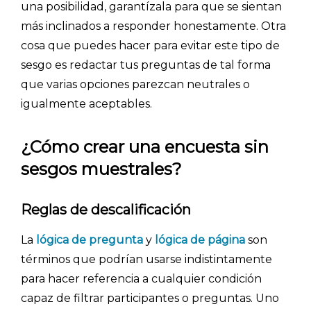
una posibilidad, garantízala para que se sientan
más inclinados a responder honestamente. Otra
cosa que puedes hacer para evitar este tipo de
sesgo es redactar tus preguntas de tal forma
que varias opciones parezcan neutrales o
igualmente aceptables.
¿Cómo crear una encuesta sin
sesgos muestrales?
Reglas de descalificación
La
lógica de pregunta
y
lógica de página
son
términos que podrían usarse indistintamente
para hacer referencia a cualquier condición
capaz de filtrar participantes o preguntas. Uno