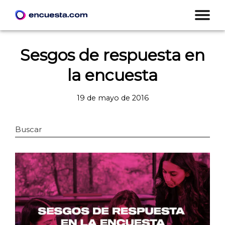
Sesgos de respuesta en
la encuesta
19 de mayo de 2016
Buscar