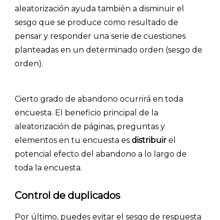
aleatorización ayuda también a disminuir el
sesgo que se produce como resultado de
pensar y responder una serie de cuestiones
planteadas en un determinado orden (sesgo de
orden).
Cierto grado de abandono ocurrirá en toda
encuesta. El beneficio principal de la
aleatorización de páginas, preguntas y
elementos en tu encuesta es
distribuir
el
potencial efecto del abandono a lo largo de
toda la encuesta.
Control de duplicados
Por último, puedes evitar el sesgo de respuesta