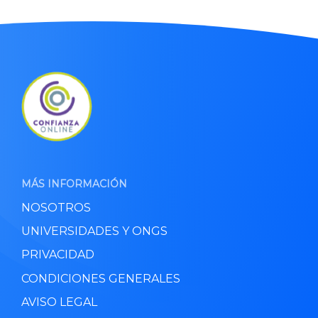
MÁS INFORMACIÓN
NOSOTROS
UNIVERSIDADES Y ONGS
PRIVACIDAD
CONDICIONES GENERALES
AVISO LEGAL