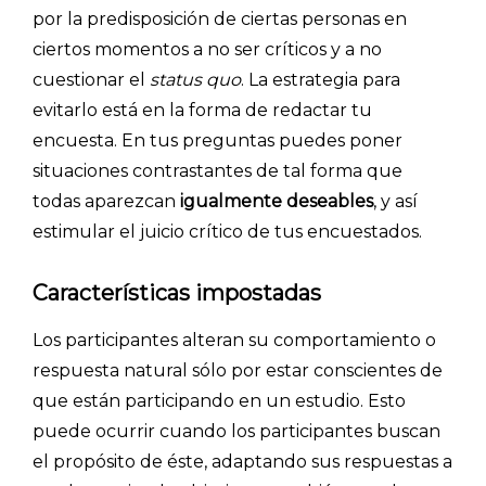
por la predisposición de ciertas personas en
ciertos momentos a no ser críticos y a no
cuestionar el
status quo
. La estrategia para
evitarlo está en la forma de redactar tu
encuesta. En tus preguntas puedes poner
situaciones contrastantes de tal forma que
todas aparezcan
igualmente deseables
, y así
estimular el juicio crítico de tus encuestados.
Características impostadas
Los participantes alteran su comportamiento o
INICIO
respuesta natural sólo por estar conscientes de
CÓMO FUNCIONA
que están participando en un estudio. Esto
puede ocurrir cuando los participantes buscan
PLANTILLAS
el propósito de éste, adaptando sus respuestas a