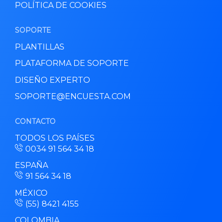
POLÍTICA DE COOKIES
SOPORTE
PLANTILLAS
PLATAFORMA DE SOPORTE
DISEÑO EXPERTO
SOPORTE@ENCUESTA.COM
CONTACTO
TODOS LOS PAÍSES
0034 91 564 34 18
ESPAÑA
91 564 34 18
MÉXICO
(55) 8421 4155
COLOMBIA